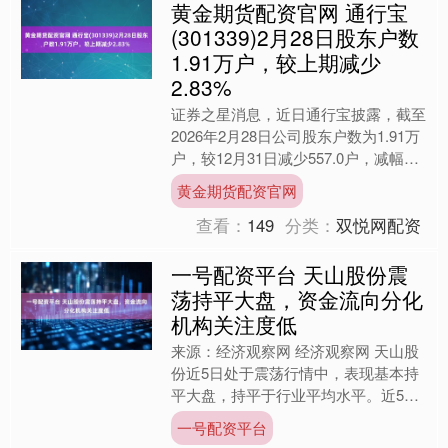
黄金期货配资官网 通行宝
(301339)2月28日股东户数
1.91万户，较上期减少
2.83%
证券之星消息，近日通行宝披露，截至
2026年2月28日公司股东户数为1.91万
户，较12月31日减少557.0户，减幅为
2.83%。户均持股数量由上期的2.95....
黄金期货配资官网
查看：
149
分类：
双悦网配资
一号配资平台 天山股份震
荡持平大盘，资金流向分化
机构关注度低
来源：经济观察网 经济观察网 天山股
份近5日处于震荡行情中，表现基本持
平大盘，持平于行业平均水平。近5日
主力资金整体呈现净流出状态，净占比
一号配资平台
远低于市场平均水平。3....