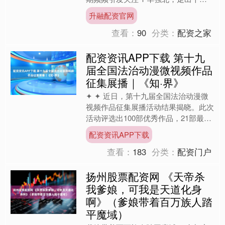
帝国 It All Began in HQB....
升融配资官网
查看：
90
分类：
配资之家
配资资讯APP下载 第十九
届全国法治动漫微视频作品
征集展播｜《知·界》
✦ ✦ 近日，第十九届全国法治动漫微
视频作品征集展播活动结果揭晓。此次
活动评选出100部优秀作品，21部最佳
单项作品，推选出30家优秀组织单
配资资讯APP下载
位。 2025年4月....
查看：
183
分类：
配资门户
扬州股票配资网 《天帝杀
我爹娘，可我是天道化身
啊》（爹娘带着百万族人踏
平魔域）