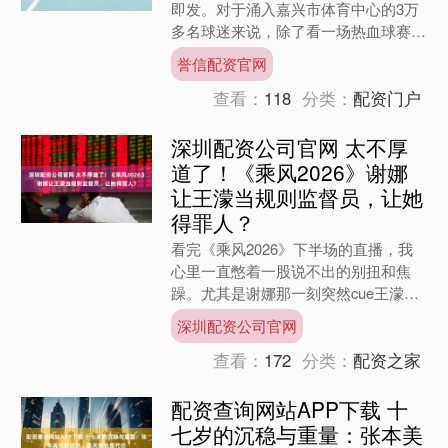
即发。对于涌入嘉兴市体育中心的3万
多名球迷来说，除了看一场热血球赛，
还有一项更令人心动的隐藏福利——每
誉信配资官网
一位走进球场的球迷，....
查看：
118
分类：
配资门户
深圳配资公司官网 太不厚
道了！《乘风2026》谢娜
让王濛当规则监督员，让她
得罪人？
看完《乘风2026》下半场的直播，我
心里一直憋着一股说不出的别扭和焦
躁。尤其是谢娜那一刻突然cue王濛担
任规则监督员的场景，越想越觉得不合
深圳配资公司官网
适。这哪里是简单的分工....
查看：
172
分类：
配资之家
配资查询网站APP下载 十
七岁的沉稳与重量：张本美