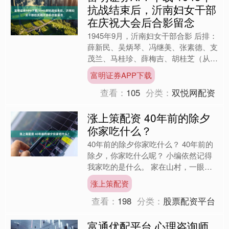
抗战结束后，沂南妇女干部
在庆祝大会后合影留念
1945年9月，沂南妇女干部合影 后排：
薛新民、吴炳琴、冯继美、张素德、支
茂兰、马桂珍、薛梅吉、胡桂芝（从左
到右） 中排：孙月娥、刘玉梅、柏玉
富明证券APP下载
莲、李桂芳、王彤庭....
查看：
105
分类：
双悦网配资
涨上策配资 40年前的除夕
你家吃什么？
40年前的除夕你家吃什么？ 40年前的
除夕，你家吃什么呢？ 小编依然记得
我家吃的是什么。 家在山村，一眼望
不到边的是青山，唯有一条泥巴路通往
涨上策配资
村外，大部分村民那时....
查看：
198
分类：
股票配资平台
富通优配平台 心理咨询师