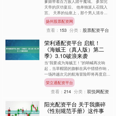
爹娘带着百万族人踏平魔域。 参加完
天帝的庆功宴后。 他单独派人召我入
宫。 天界的仙座上，那个男人清冷看
向我： “听你爹娘说，你在魔界数次立
扬州股票配资网
下大功，本座可以破例单....
查看：
153
分类：
股票配资平台
荣利通配资平台 启航！
《海贼王（真人版）第二
季》3.10破浪来袭
当“我要成为海贼王！”的呐喊再次响
起，当草帽团的旗帜在风中猎猎作响，
一场跨越次元的航海冒险即将再度启
航！对于无数海米而言，《海贼王》早
荣立通配资平台
已不只是一部漫画或动画，更....
查看：
214
分类：
双悦网配资
阳光配资平台 关于我撕碎
《性别规范手册》这件事