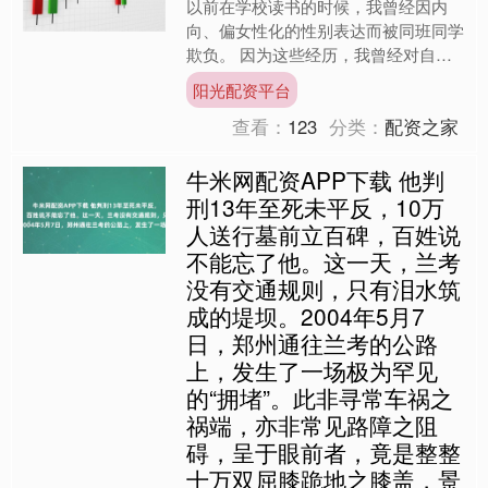
以前在学校读书的时候，我曾经因内
向、偏女性化的性别表达而被同班同学
欺负。 因为这些经历，我曾经对自己
的性别感到自卑、困惑，那时候的我常
阳光配资平台
祈祷「如果我是女生就好了。....
查看：
123
分类：
配资之家
牛米网配资APP下载 他判
刑13年至死未平反，10万
人送行墓前立百碑，百姓说
不能忘了他。这一天，兰考
没有交通规则，只有泪水筑
成的堤坝。2004年5月7
日，郑州通往兰考的公路
上，发生了一场极为罕见
的“拥堵”。此非寻常车祸之
祸端，亦非常见路障之阻
碍，呈于眼前者，竟是整整
十万双屈膝跪地之膝盖，景