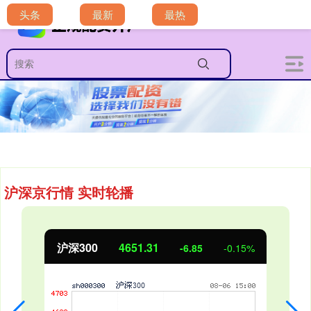
头条
最新
最热
沪深京行情 实时轮播
北证50
1122.88
3.42
0.30%