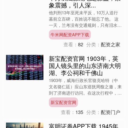
象震撼，引人深...
他判刑13年至死未平反，10万人送行
墓前立百碑，百姓说不能忘了他。 这
一天，兰考没有交通规则，只有泪水筑
成的堤坝。 2004年5月7日，郑州通往
牛米网配资APP下载
兰考的公路上，发....
查看：
82
分类：
配资之家
新宝配资官网 1903年，英
国人镜头里的山东济南大明
湖、李公祠和千佛山
1903年，威海行政长官骆克哈特（中
文名骆仁廷）应山东巡抚周馥之邀，来
到了济南进行访问。在这次行程中，骆
克与当地的官员们进行了会面，并游览
新宝配资官网
了济南的名胜古迹。这组....
查看：
135
分类：
配资门户
富明证券APP下载 1945年