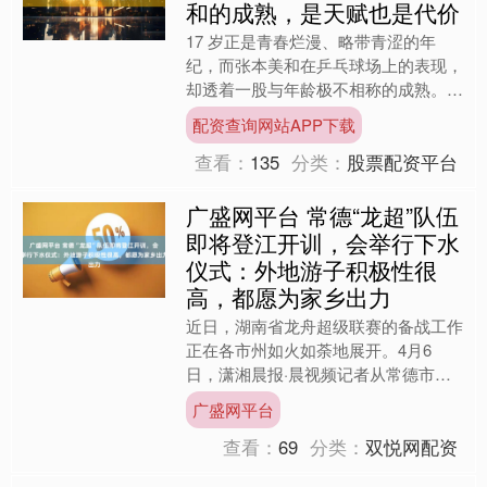
和的成熟，是天赋也是代价
17 岁正是青春烂漫、略带青涩的年
纪，而张本美和在乒乓球场上的表现，
却透着一股与年龄极不相称的成熟。她
神情冷静、出手果断，面对强手从容不
配资查询网站APP下载
迫，心理素质远超同龄人，....
查看：
135
分类：
股票配资平台
广盛网平台 常德“龙超”队伍
即将登江开训，会举行下水
仪式：外地游子积极性很
高，都愿为家乡出力
近日，湖南省龙舟超级联赛的备战工作
正在各市州如火如荼地展开。4月6
日，潇湘晨报·晨视频记者从常德市龙
舟协会获悉，4月7日起龙舟将陆续登
广盛网平台
江，正式开始训练，“一直到....
查看：
69
分类：
双悦网配资