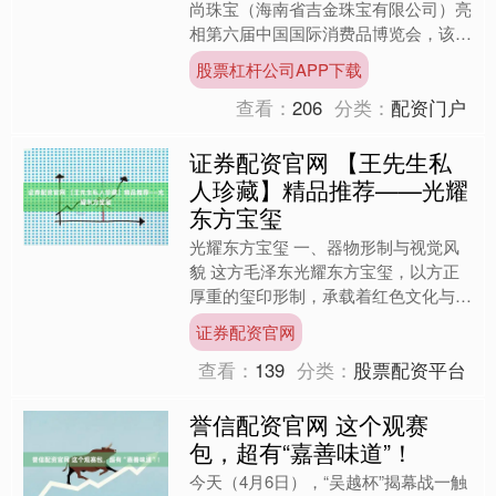
尚珠宝（海南省吉金珠宝有限公司）亮
相第六届中国国际消费品博览会，该展
区由中国珠宝玉石首饰行业协会与海南
股票杠杆公司APP下载
国际经济发展局联合....
查看：
206
分类：
配资门户
证券配资官网 【王先生私
人珍藏】精品推荐——光耀
东方宝玺
光耀东方宝玺 一、器物形制与视觉风
貌 这方毛泽东光耀东方宝玺，以方正
厚重的玺印形制，承载着红色文化与传
统玉雕艺术的双重精神内核。宝玺整体
证券配资官网
由玺钮、玺基两部分构成，....
查看：
139
分类：
股票配资平台
誉信配资官网 这个观赛
包，超有“嘉善味道”！
今天（4月6日），“吴越杯”揭幕战一触