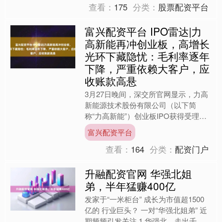
查看：
175
分类：
股票配资平台
富兴配资平台 IPO雷达|力
高新能再冲创业板，高增长
光环下藏隐忧：毛利率逐年
下降，严重依赖大客户，应
收账款高悬
3月27日晚间，深交所官网显示，力高
新能源技术股份有限公司（以下简
称“力高新能”）创业板IPO获得受理。
资料显示，2023年6月，公司曾申请创
富兴配资平台
业板IPO并获受理....
查看：
164
分类：
配资门户
升融配资官网 华强北姐
弟，半年猛赚400亿
发家于“一米柜台” 成长为市值超1500
亿的 行业巨头？ 一对“华强北姐弟” 近
期频频引发关注 1 华强北，走出千亿